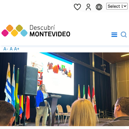
Pasar al contenido principal
A-
A
A+