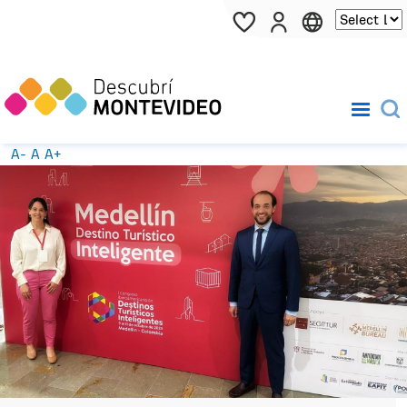
Pasar al contenido principal
A-
A
A+