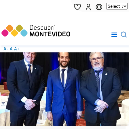
Pasar al contenido principal
A-
A
A+