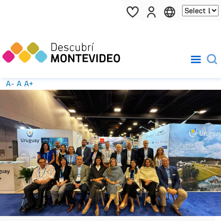
Pasar al contenido principal
A-
A
A+