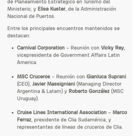
de Planeamiento Estratégico en Turismo del
Ministerio; y
Elisa Kuster
, de la Administración
Nacional de Puertos.
Entre los principales encuentros mantenidos se
destacan:
Carnival Corporation
– Reunión co
n
Vicky Rey
,
v
ice
presidenta de
Government Affairs Latin
America.
MSC Cruceros
– Reunión con
Gianluca Suprani
(CEO),
Javier Massigniani
(Managing Director
Argentina & Latam) y
Roberto González
(MSC
Uruguay).
Cruise Lines International Association
–
Marco
Ferraz
, presidente de Clia Sudamérica, y
representantes de líneas de crucero
s de Clia.