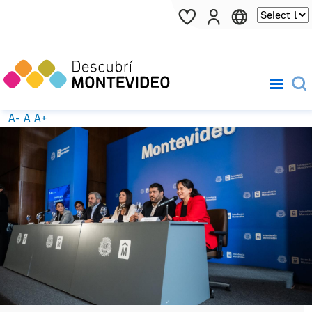
Pasar al contenido principal
A-
A
A+