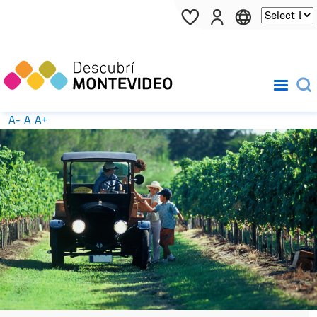
Pasar al contenido principal
A-
A
A+