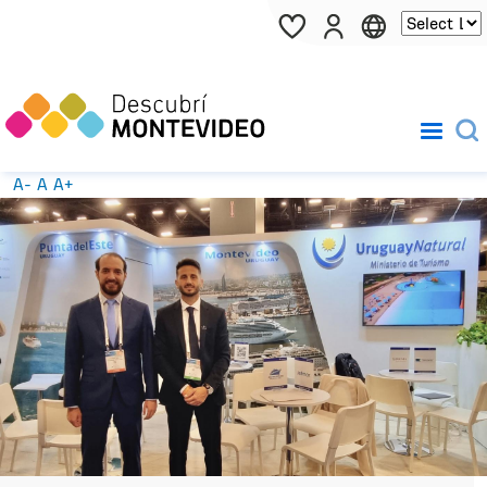
Pasar al contenido principal
A-
A
A+