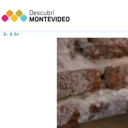
A-
A
A+