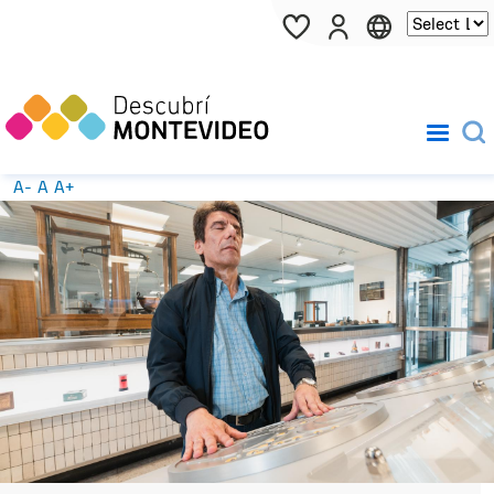
Pasar al contenido principal
A-
A
A+