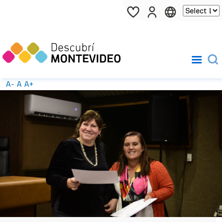
Pasar al contenido principal
A-
A
A+