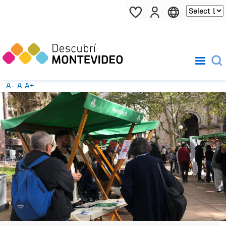
Pasar al contenido principal
A-
A
A+