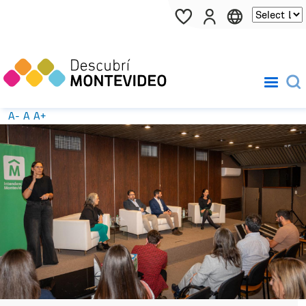
Pasar al contenido principal
A-
A
A+