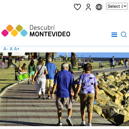
Pasar al contenido principal
A-
A
A+