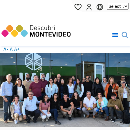
Pasar al contenido principal
A-
A
A+