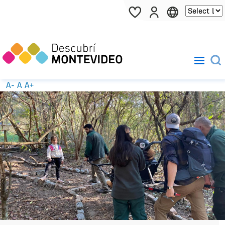
Pasar al contenido principal
A-
A
A+