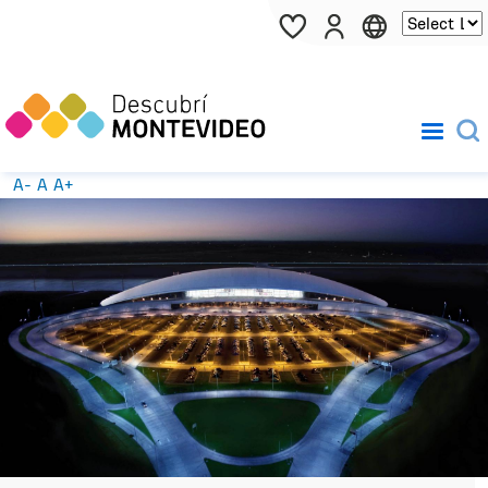
Pasar al contenido principal
A-
A
A+