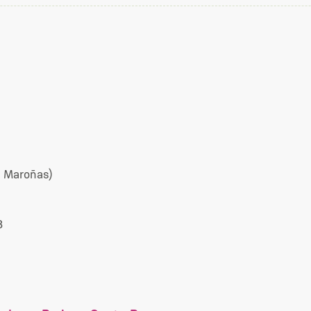
 Maroñas)
8