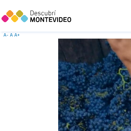
A-
A
A+