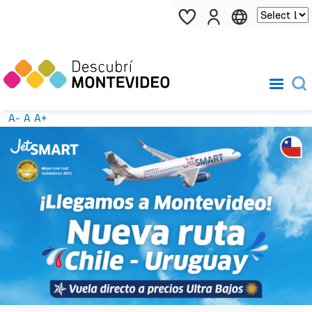
Pasar al contenido principal
A-
A
A+