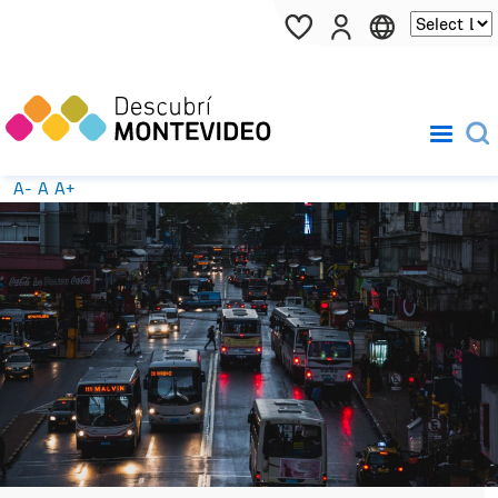
Pasar al contenido principal
A-
A
A+