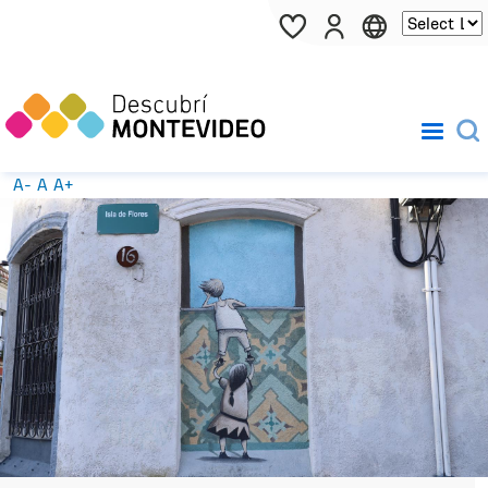
Pasar al contenido principal
A-
A
A+