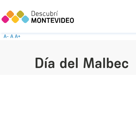
A-
A
A+
Día del Malbec