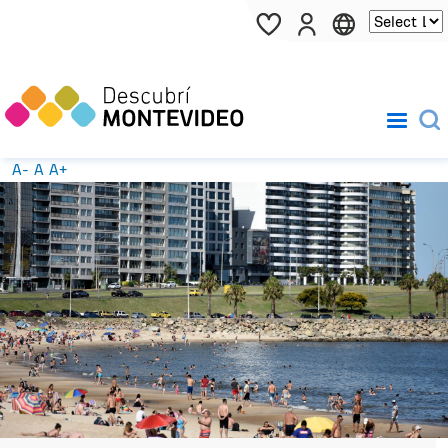
Pasar al contenido principal
A-
A
A+