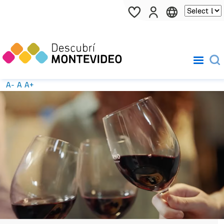
Pasar al contenido principal
A-
A
A+