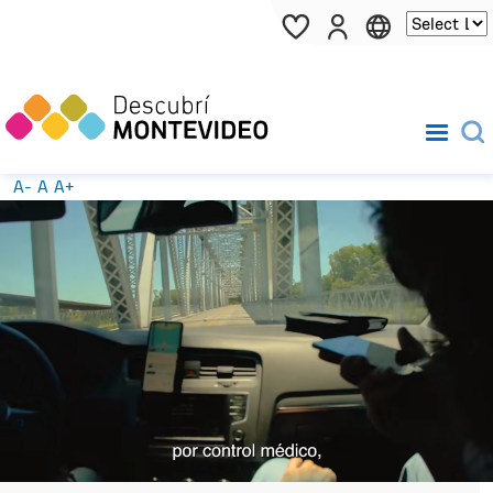
Pasar al contenido principal
A-
A
A+