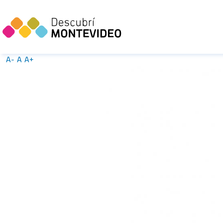
A-
A
A+