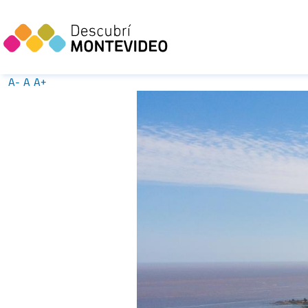
A-
A
A+