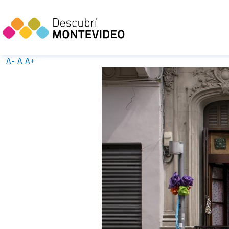
A-
A
A+