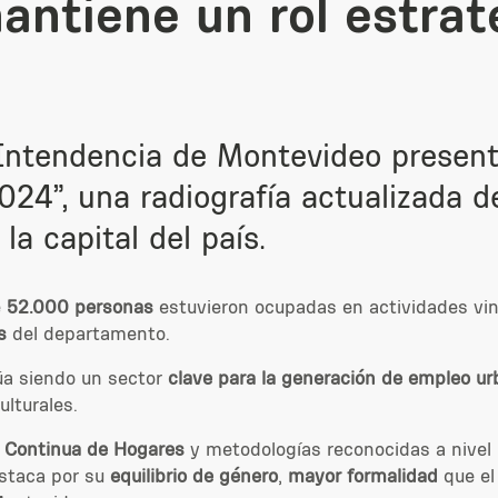
ntiene un rol estrat
 Intendencia de Montevideo presen
2024”
, una radiografía actualizada d
a capital del país.
e
52.000 personas
estuvieron ocupadas en actividades vinc
s
del departamento.
úa siendo un sector
clave para la generación de empleo u
ulturales.
 Continua de Hogares
y metodologías reconocidas a nivel
estaca por su
equilibrio de género
,
mayor formalidad
que el