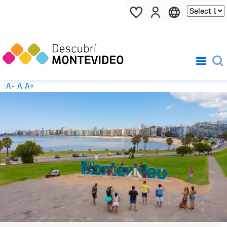
Pasar al contenido principal
A-
A
A+