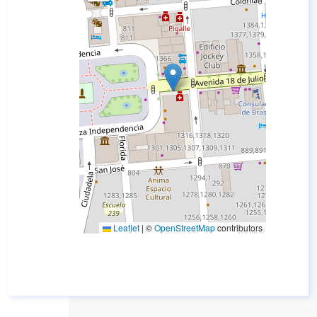
Leaflet
|
©
OpenStreetMap
contributors