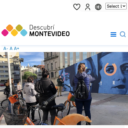
Pasar al contenido principal
A-
A
A+