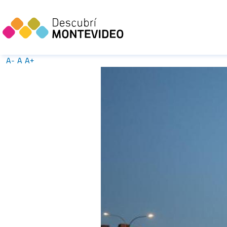
A-
A
A+