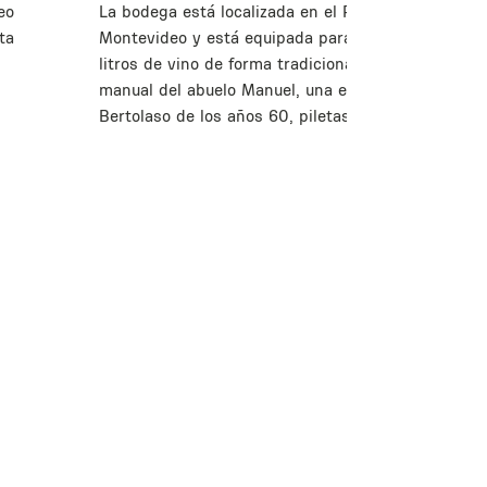
eo
La bodega está localizada en el Prado de
ta
Montevideo y está equipada para producir 11.000
litros de vino de forma tradicional: la prensa
manual del abuelo Manuel, una encorchadora
Bertolaso de los años 60, piletas de hormigón.