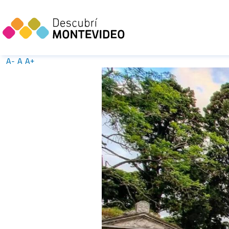
A-
A
A+