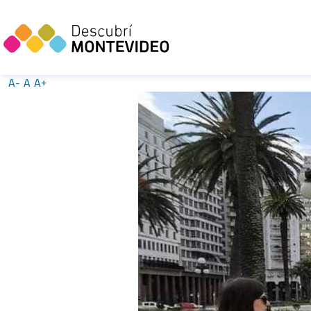
A-
A
A+