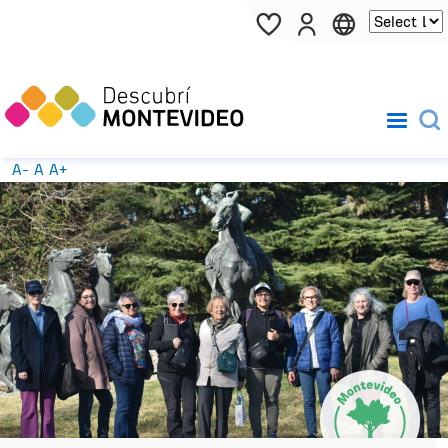
Pasar al contenido principal
A-
A
A+