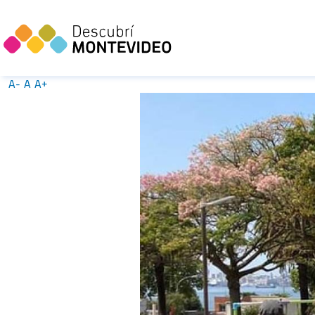
A-
A
A+