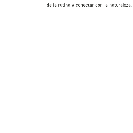
rreira
de la rutina y conectar con la naturaleza.
ubsuelo de
 julio 1790.
ntesala y un
erto. Tiene