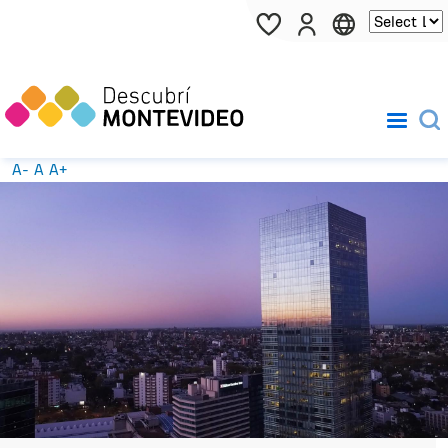
Pasar al contenido principal
A-
A
A+