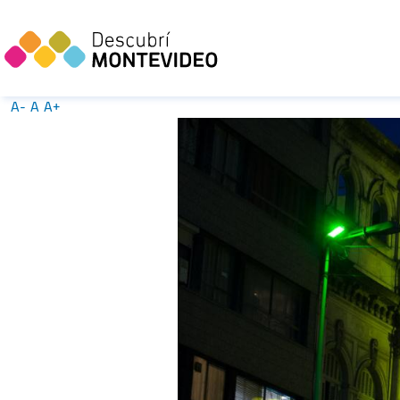
A-
A
A+