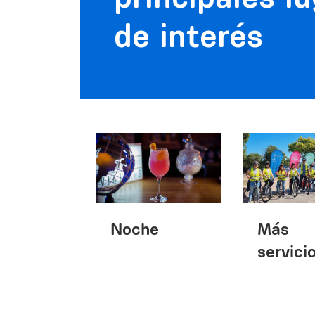
de interés
Noche
Más
servici