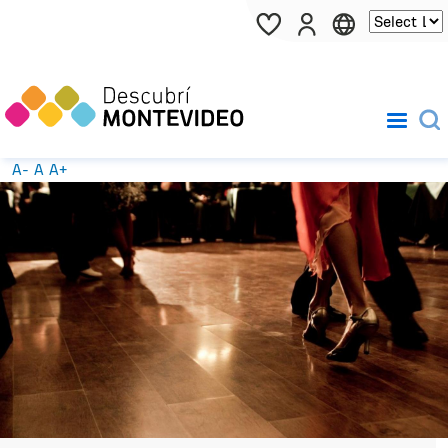
Pasar al contenido principal
A-
A
A+