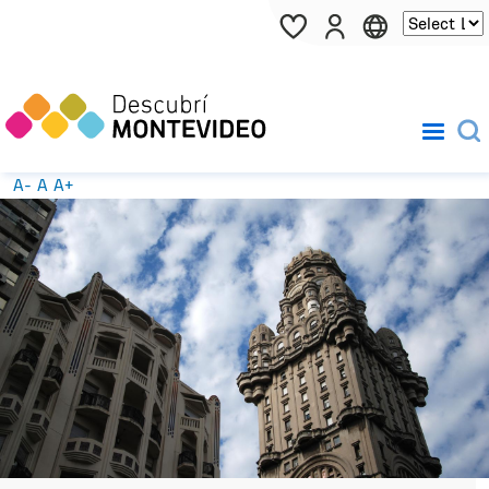
Pasar al contenido principal
A-
A
A+