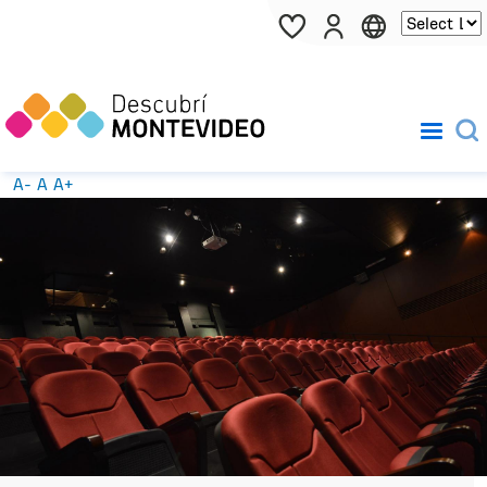
Pasar al contenido principal
A-
A
A+