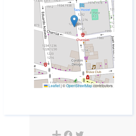
Leaflet
|
©
OpenStreetMap
contributors