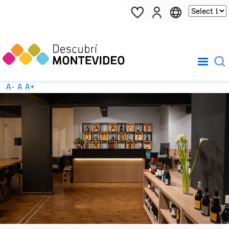
Pasar al contenido principal
A-
A
A+