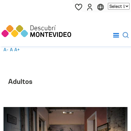
Pasar al contenido principal
A-
A
A+
Adultos