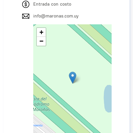
Entrada con costo
info@maronas.com.uy
+
−