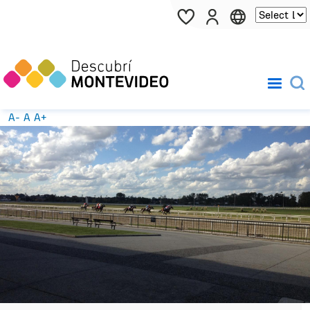
Pasar al contenido principal
A-
A
A+