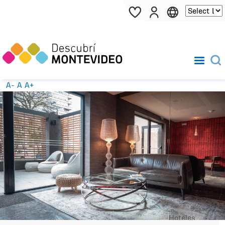
Pasar al contenido principal
A-
A
A+