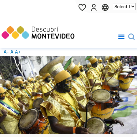
Pasar al contenido principal
A-
A
A+