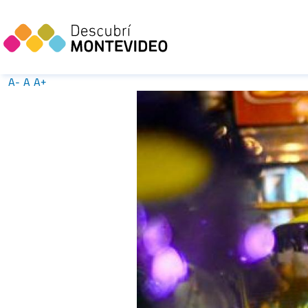
A-
A
A+