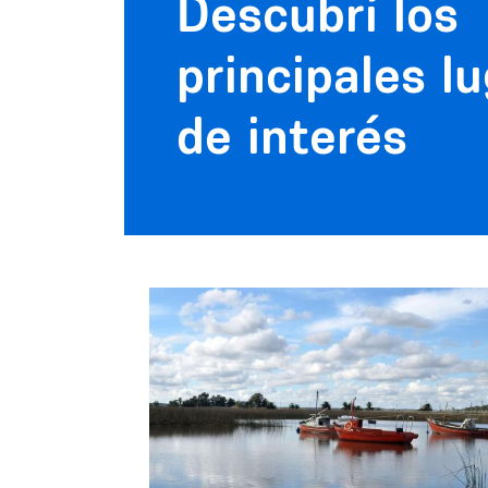
Descubrí los
principales l
de interés