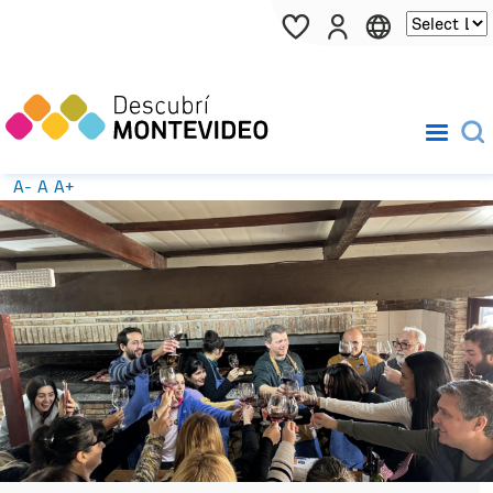
Pasar al contenido principal
A-
A
A+