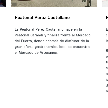
Peatonal Perez Castellano
La Peatonal Pérez Castellano nace en la
E
Peatonal Sarandí y finaliza frente al Mercado
c
del Puerto, donde además de disfrutar de la
i
gran oferta gastronómica local se encuentra
R
el Mercado de Artesanos.
p
t
c
a
i
d
m