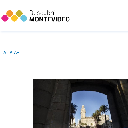
A-
A
A+