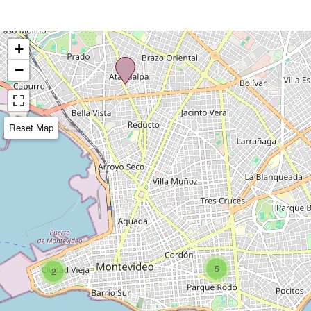
+
−
Reset Map
5
2