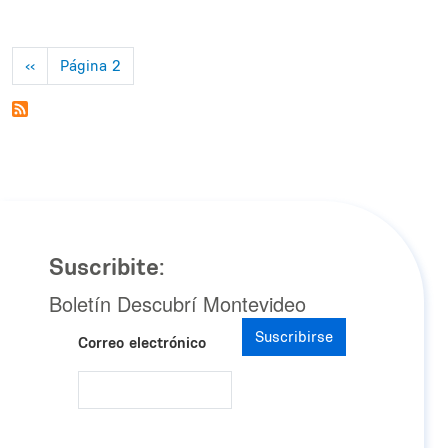
Paginación
Página anterior
‹‹
Página 2
Suscribite:
Boletín Descubrí Montevideo
Suscribirse
Correo electrónico